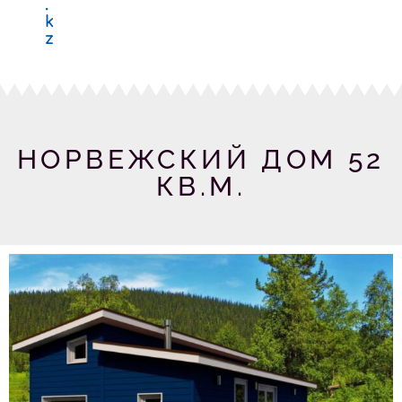
.
k
z
НОРВЕЖСКИЙ ДОМ 52
КВ.М.